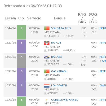
Refrescado a las 06/08/26 01:42:38
RNG
SOG
Escala
Op.
Servicio
Buque
/
/
BRG
COG
1644/26
E
05/08/26
SONGA TAURUS
0,86
0,1
FON
kn
14:00
013
IMO 9373644
Nm
º
7
11.935 GT
144 m
º
1627/26
S
05/08/26
NATALIE
0,0
AMPL
kn
15:30
000
IMO 9361720
º
2.998 GT
89,93 m
1501/26
X
05/08/26
PAVLARA
1,74
0,0
AMPL
kn
20:00
IMO 9741736
323
AM
Nm
º
25.598 GT
180 m
152
º
1631/26
S
05/08/26
GAS XANADU
0,0
PETR
kn
20:30
000
IMO 9559640
º
4.310 GT
100 m
1555/26
S
05/08/26
LONGEARTH
0,0
AMPL
kn
20:30
000
IMO 9988114
º
6.743 GT
130 m
1551/26
E
06/08/26
CONDOR VALPARAISO
0,0
AMPL
kn
05:00
IMO 9473224
000
º