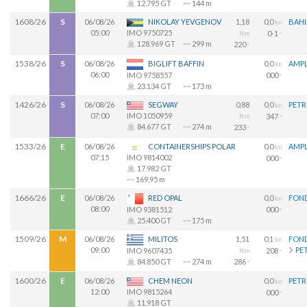
12.795 GT
144 m
1608/26
S
06/08/26
NIKOLAY YEVGENOV
1,18
0,0
BAHI
kn
05:00
IMO 9750725
0-1
Nm
º
128.969 GT
299 m
220
º
1538/26
S
06/08/26
BIGLIFT BAFFIN
0,0
AMPL
kn
06:00
000
IMO 9758557
º
23.134 GT
173 m
1426/26
S
06/08/26
SEGWAY
0,88
0,0
PETR
kn
07:00
IMO 1050959
347
Nm
º
84.677 GT
274 m
233
º
1533/26
E
06/08/26
CONTAINERSHIPS POLAR
0,0
AMPL
kn
07:15
IMO 9814002
000
º
17.982 GT
169,95 m
1666/26
E
06/08/26
RED OPAL
0,0
FON
kn
08:00
000
IMO 9381512
º
25.400 GT
175 m
1509/26
M
06/08/26
MILITOS
1,51
0,1
FON
kn
09:00
PE
208
IMO 9607435
Nm
º
286
84.850 GT
274 m
º
1600/26
E
06/08/26
CHEM NEON
0,0
PETR
kn
12:00
IMO 9815264
000
º
11.918 GT