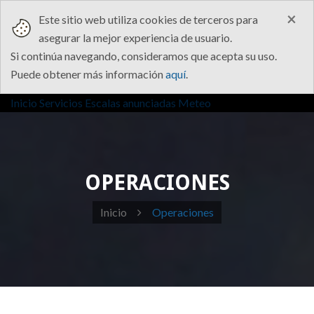
×
Este sitio web utiliza cookies de terceros para
asegurar la mejor experiencia de usuario.
Si continúa navegando, consideramos que acepta su uso.
Puede obtener más información
aquí
.
Inicio
Servicios
Escalas anunciadas
Meteo
OPERACIONES
Inicio
Operaciones